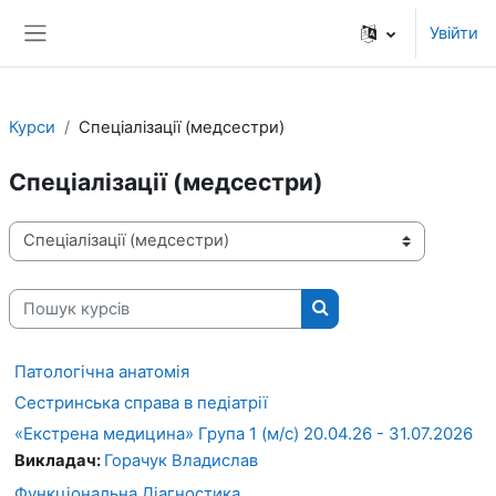
Перейти до головного вмісту
Увійти
Бокова панель
Курси
Спеціалізації (медсестри)
Спеціалізації (медсестри)
Категорії курсів
Пошук курсів
Пошук курсів
Патологічна анатомія
Сестринська справа в педіатрії
«Екстрена медицина» Група 1 (м/с) 20.04.26 - 31.07.2026
Викладач:
Горачук Владислав
Функціональна Діагностика