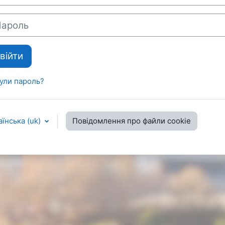
оль
війти
ули пароль?
їнська ‎(uk)‎
Повідомлення про файли cookie