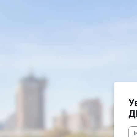
Перейти до головного вмісту
У
Д
Ім'