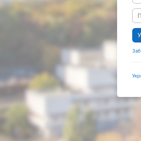
Пар
У
Заб
Укра