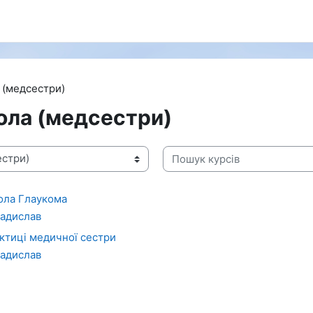
 (медсестри)
ола (медсестри)
Пошук курсів
ола Глаукома
ладислав
актиці медичної сестри
ладислав