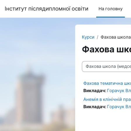
Перейти до головного вмісту
Інститут післядипломної освіти
На головну
Курси
Фахова школа
Фахова шк
Категорії курсів
Фахова тематична шк
Викладач:
Горачук В
Анемія в клінічній пр
Викладач:
Горачук В