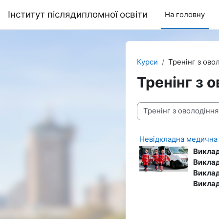
Перейти до головного вмісту
Інститут післядипломної освіти
На головну
Курси
Тренінг з ов
Тренінг з 
Категорії курсів
Невідкладна медична 
Викла
Викла
Викла
Викла