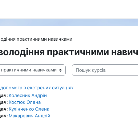
олодіння практичними навичками
оволодіння практичними нави
Пошук курсів
допомога в екстрених ситуаціях
дач:
Колесник Андрій
дач:
Костюк Олена
дач:
Кулінченко Олена
дач:
Макаревич Андрій