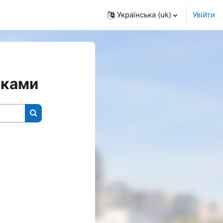
Українська ‎(uk)‎
Увійти
чками
Пошук курсів